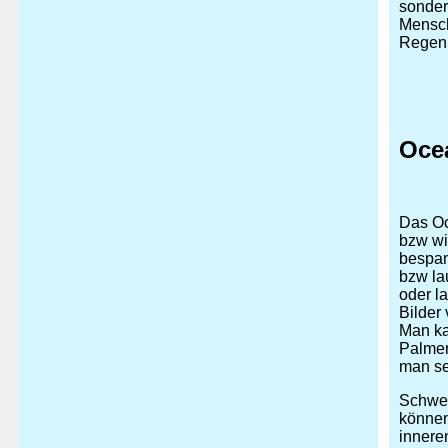
sonder
Mensch
Regen
Oce
Das Oc
bzw wi
bespann
bzw la
oder l
Bilder
Man ka
Palmen
man sel
Schwen
können
innere