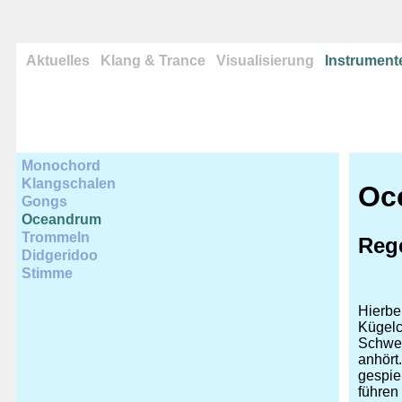
Aktuelles
Klang & Trance
Visualisierung
Instrument
Monochord
Klangschalen
Oc
Gongs
Oceandrum
Trommeln
Reg
Didgeridoo
Stimme
Hierbe
Kügelc
Schwer
anhört
gespie
führen